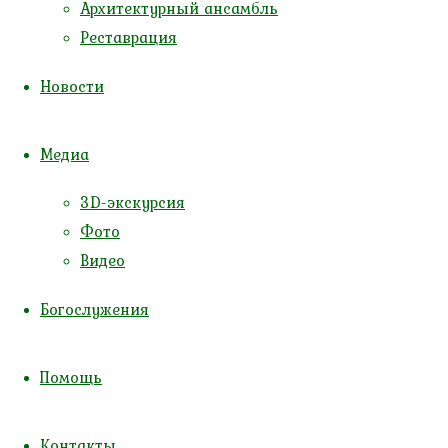
Go
Архитектурный ансамбль
Реставрация
Читать 
Новости
Медиа
3D-экскурсия
Фото
Видео
Рас
Богослужения
апр
Помощь
07.03.2
Контакты