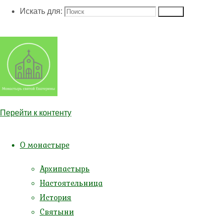
Искать для:
Поиск
Богослужения
Контакты
Перейти к контенту
Архитектурный ансамбль
О монастыре
Архипастырь
Настоятельница
Настоятельница
История
Святыни