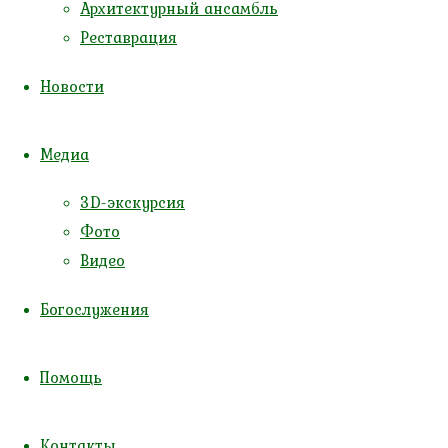
Архитектурный ансамбль
Реставрация
Новости
Медиа
3D-экскурсия
Фото
Видео
Расписание богослужений апрель
Богослужения
Помощь
Читать далее
Контакты