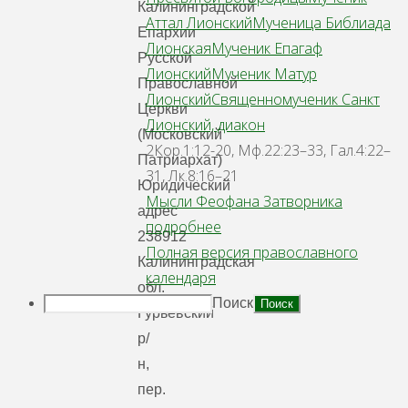
Калининградской
Аттал Лионский
Мученица Библиада
Епархии
Лионская
Мученик Епагаф
Русской
Лионский
Мученик Матур
Православной
Лионский
Священномученик Санкт
Церкви
Лионский, диакон
(Московский
2Кор.1:12-20, Мф.22:23–33, Гал.4:22–
Патриархат)
31, Лк.8:16–21
Юридический
Мысли Феофана Затворника
адрес
подробнее
238912
Полная версия православного
Калининградская
календаря
обл.
Поиск
Гурьевский
р/
н,
пер.