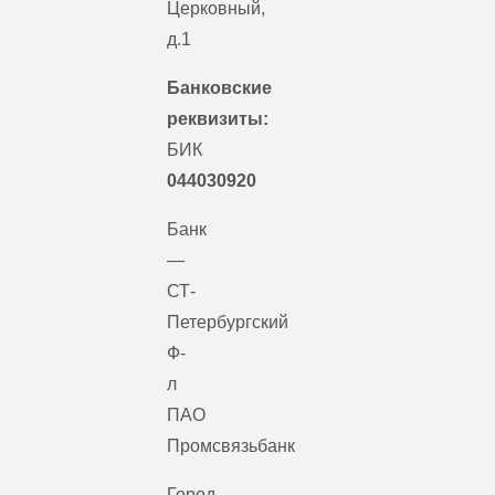
Церковный,
д.1
Банковские
реквизиты:
БИК
044030920
Банк
—
СТ-
Петербургский
Ф-
л
ПАО
Промсвязьбанк
Город