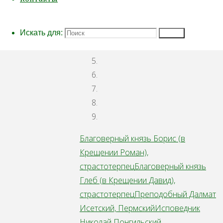
Искать для:
Поиск
Благоверный князь Борис (в
Крещении Роман),
страстотерпец
Благоверный князь
Глеб (в Крещении Давид),
страстотерпец
Преподобный Далмат
Исетский, Пермский
Исповедник
Николай Понгильский,