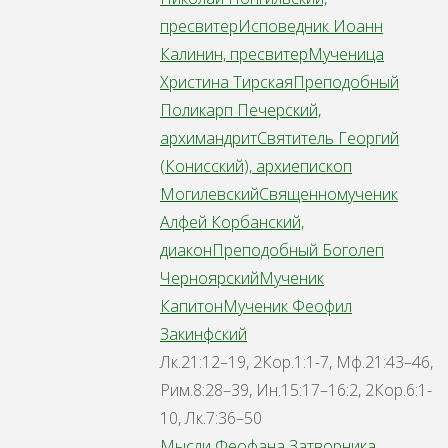
пресвитер
Исповедник Иоанн
Калинин, пресвитер
Мученица
Христина Тирская
Преподобный
Поликарп Печерский,
архимандрит
Святитель Георгий
(Конисский), архиепископ
Могилевский
Священномученик
Алфей Корбанский,
диакон
Преподобный Боголеп
Черноярский
Мученик
Капитон
Мученик Феофил
Закинфский
Лк.21:12–19, 2Кор.1:1-7, Мф.21:43–46,
Рим.8:28–39, Ин.15:17–16:2, 2Кор.6:1-
10, Лк.7:36–50
Мысли Феофана Затворника