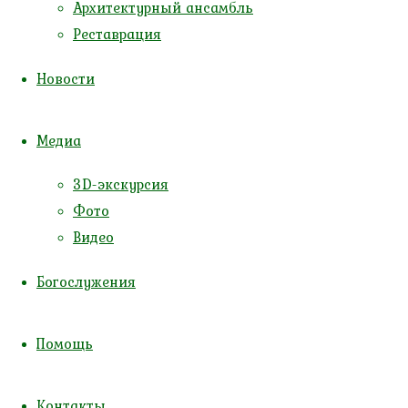
Архитектурный ансамбль
Реставрация
Монастырь святой Екатерины пос.
Родники
Страница монастыря
Русская
Новости
Православная Церковь,
Калининградская митрополия,
Медиа
Калининградская епархия
,
Покровское благочиние
3D-экскурсия
6 августа 2026
Фото
24 июля 2026 (по ст.ст.)
Видео
Четверг
Седмица 10-я по Пятидесятнице
Богослужения
Помощь
Контакты