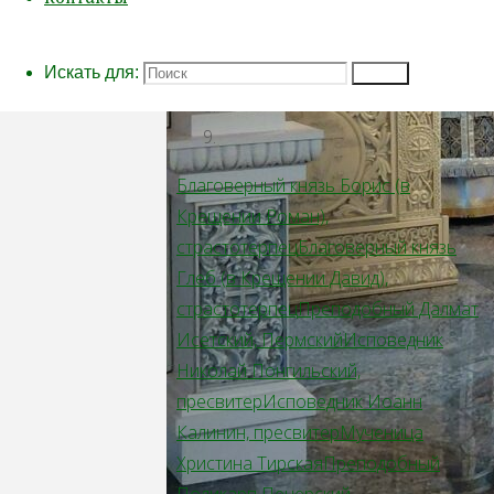
Искать для:
Поиск
Благоверный князь Борис (в
Крещении Роман),
страстотерпец
Благоверный князь
Глеб (в Крещении Давид),
страстотерпец
Преподобный Далмат
Исетский, Пермский
Исповедник
Николай Понгильский,
пресвитер
Исповедник Иоанн
Калинин, пресвитер
Мученица
Христина Тирская
Преподобный
Поликарп Печерский,