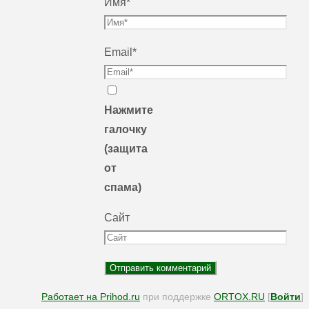
Имя
*
Email
*
Нажмите
галочку
(защита
от
спама)
Сайт
Работает на Prihod.ru
при поддержке
ORTOX.RU
[
Войти
]