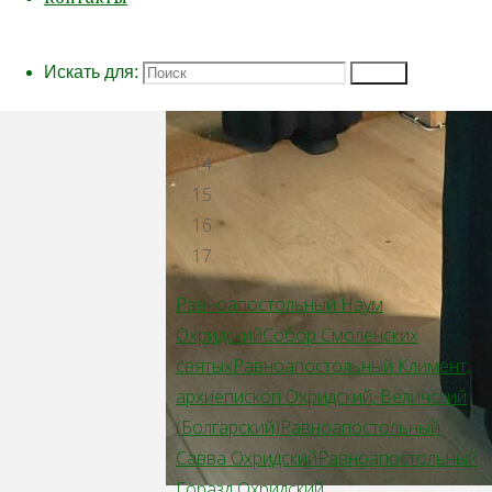
Искать для:
Поиск
Равноапостольный Наум
Охридский
Собор Смоленских
святых
Равноапостольный Климент,
архиепископ Охридский, Величский
(Болгарский)
Равноапостольный
Савва Охридский
Равноапостольный
Горазд Охридский,