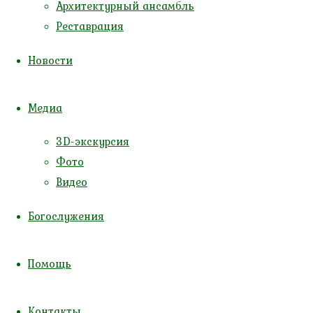
Архитектурный ансамбль
Калининградская митрополия,
Реставрация
Калининградская епархия
,
Покровское благочиние
Новости
9 августа 2026
27 июля 2026 (по ст.ст.)
Медиа
Воскресенье
Неделя 10-я по Пятидесятнице
3D-экскурсия
Фото
Видео
Богослужения
Помощь
Контакты