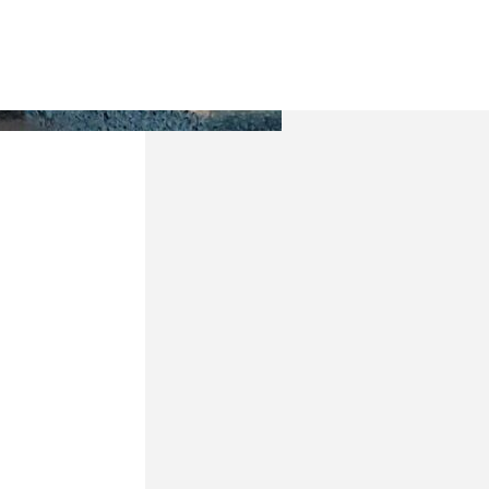
Полная версия православного
календаря