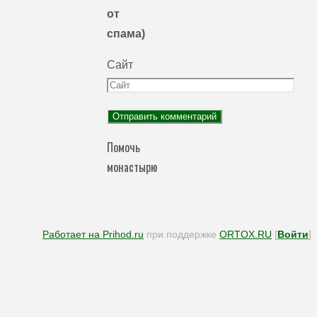
от
спама)
Сайт
Помочь
монастырю
Работает на Prihod.ru
при поддержке
ORTOX.RU
[
Войти
]