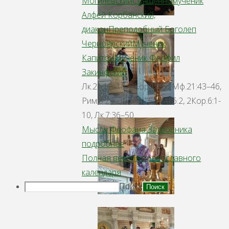
Могилевский
Священномученик
Алфей Корбанский,
диакон
Преподобный Боголеп
Черноярский
Мученик
Капитон
Мученик Феофил
Закинфский
Лк.21:12–19, 2Кор.1:1-7, Мф.21:43–46,
Рим.8:28–39, Ин.15:17–16:2, 2Кор.6:1-
10, Лк.7:36–50
Мысли Феофана Затворника
подробнее
Полная версия православного
календаря
Поиск