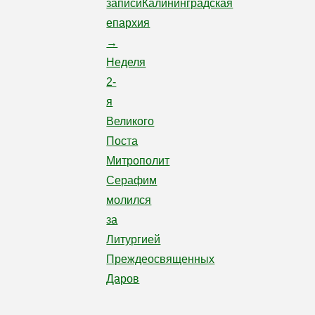
записиКалининградская
епархия
→
Неделя
2-
я
Великого
Поста
Митрополит
Серафим
молился
за
Литургией
Преждеосвященных
Даров