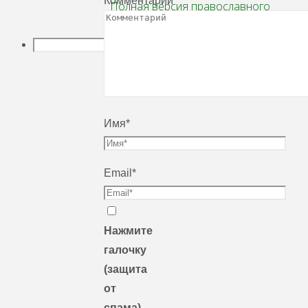
Комментарий
Полная версия православного
календаря
Поиск
Имя
*
Email
*
Нажмите
галочку
(защита
от
спама)