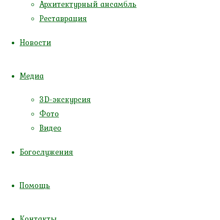
Архитектурный ансамбль
Реставрация
Новости
Монастырь святой Екатерины пос.
Родники
Страница монастыря
Русская
Медиа
Православная Церковь,
Калининградская митрополия,
3D-экскурсия
Калининградская епархия
,
Фото
Покровское благочиние
Видео
7 августа 2026
Богослужения
25 июля 2026 (по ст.ст.)
Пятница
Седмица 10-я по Пятидесятнице
Помощь
Успение праведной Анны, матери
Пресвятой Богородицы
Контакты