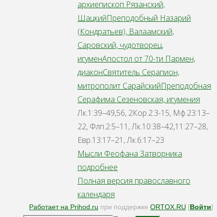
архиепископ Рязанский,
Шацкий
Преподобный Назарий
(Кондратьев), Валаамский,
Саровский, чудотворец,
игумен
Апостол от 70-ти Пармен,
диакон
Святитель Серапион,
митрополит Сарайский
Преподобная
Серафима Сезеновская, игумения
Лк.1:39–49,56, 2Кор.2:3-15, Мф.23:13–
22, Флп.2:5–11, Лк.10:38–42,11:27–28,
Евр.13:17–21, Лк.6:17–23
Мысли Феофана Затворника
подробнее
Полная версия православного
календаря
Работает на Prihod.ru
при поддержке
ORTOX.RU
[
Войти
]