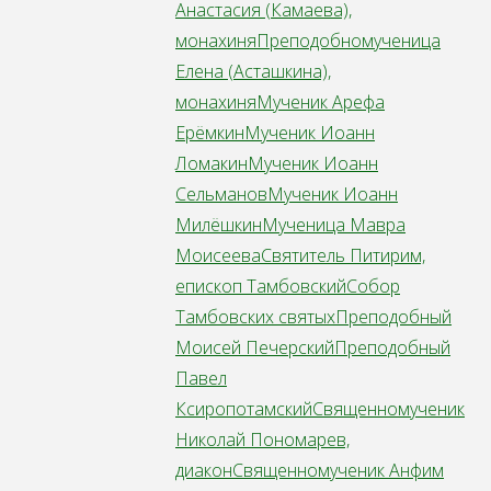
Анастасия (Камаева),
монахиня
Преподобномученица
Елена (Асташкина),
монахиня
Мученик Арефа
Ерёмкин
Мученик Иоанн
Ломакин
Мученик Иоанн
Сельманов
Мученик Иоанн
Милёшкин
Мученица Мавра
Моисеева
Святитель Питирим,
епископ Тамбовский
Собор
Тамбовских святых
Преподобный
Моисей Печерский
Преподобный
Павел
Ксиропотамский
Священномученик
Николай Пономарев,
диакон
Священномученик Анфим