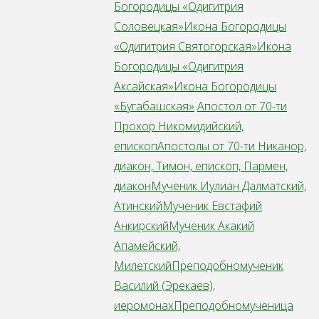
Богородицы «Одигитрия
Соловецкая»
Икона Богородицы
«Одигитрия Святогорская»
Икона
Богородицы «Одигитрия
Аксайская»
Икона Богородицы
«Бугабашская»
Апостол от 70-ти
Прохор Никомидийский,
епископ
Апостолы от 70-ти Никанор,
диакон, Тимон, епископ, Пармен,
диакон
Мученик Иулиан Далматский,
Атинский
Мученик Евстафий
Анкирский
Мученик Акакий
Апамейский,
Милетский
Преподобномученик
Василий (Эрекаев),
иеромонах
Преподобномученица