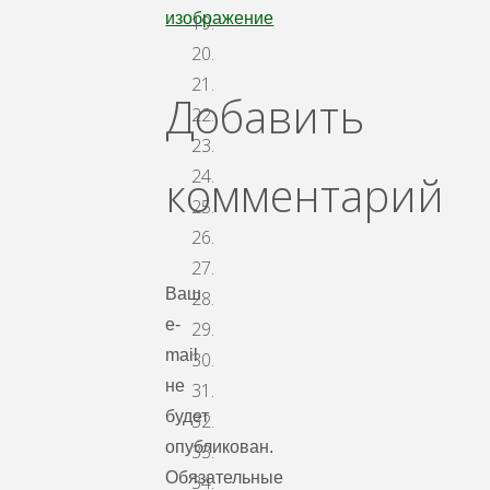
изображение
Добавить
комментарий
Ваш
e-
mail
не
будет
опубликован.
Обязательные