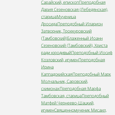
Сарайский, епископ
Преподобная
Дария Сезеновская (Лебедянская),
старица
Мученица
Дросида
Преподобный Иларион
Затворник, Троекуровский
(Тамбовский)
Блаженный Иоанн
Сезеновский (Тамбовский), Христа
ради юродивый
Преподобный Иосиф
Козловский, игумен
Преподобная
Ирина
Каппадокийская
Преподобный Марк
Молчальник, Саровский,
схимонах
Преподобная Марфа
Тамбовская, старица
Преподобный
Матфей Чернеево-Шацкий,
игумен
Священномученик Мисаил,