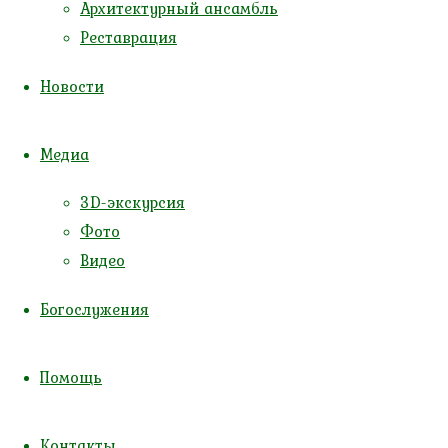
Архитектурный ансамбль
Реставрация
Новости
Монастырь святой Екатерины пос.
Родники
Страница монастыря
Русская
Медиа
Православная Церковь,
Калининградская митрополия,
3D-экскурсия
Калининградская епархия
,
Фото
Покровское благочиние
Видео
10 августа 2026
Богослужения
28 июля 2026 (по ст.ст.)
Понедельник
Седмица 11-я по Пятидесятнице
Помощь
Контакты